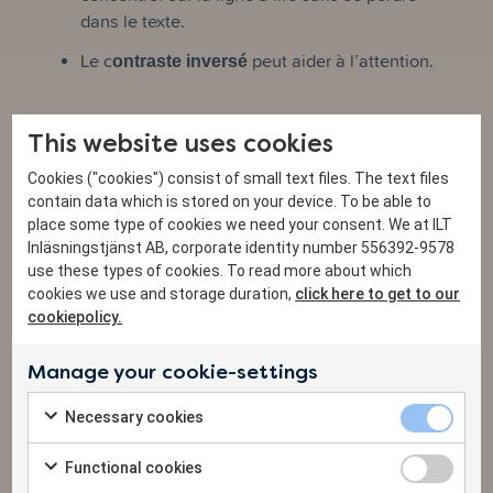
dans le texte.
Le c
ontraste
inversé
peut aider à l’attention.
This website uses cookies
Cookies ("cookies") consist of small text files. The text files
contain data which is stored on your device. To be able to
place some type of cookies we need your consent. We at ILT
Inläsningstjänst AB, corporate identity number 556392-9578
use these types of cookies. To read more about which
cookies we use and storage duration,
click here to get to our
cookiepolicy.
Manage your cookie-settings
Necessary 
Necessary cookies
Check to consent to the use of Necessary cookies
Functional 
Functional cookies
Check to consent to the use of Functional cookies