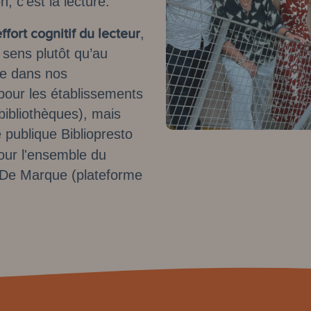
, c'est la lecture.
ffort cognitif
du lecteur
,
 sens plutôt qu’au
te dans nos
our les établissements
 bibliothèques), mais
e publique Bibliopresto
pour l'ensemble du
 De Marque (plateforme