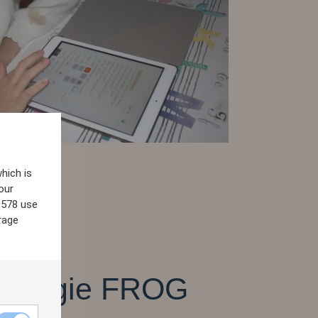
hich is
our
9578 use
rage
hnologie FROG