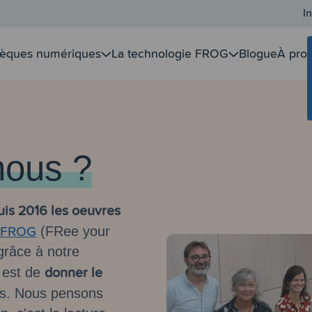
In
hèques numériques
La technologie FROG
Blogue
À pro
ous ?
is 2016 les oeuvres
s
FROG
(FRee your
 grâce à notre
donner le
 est de
as. Nous pensons