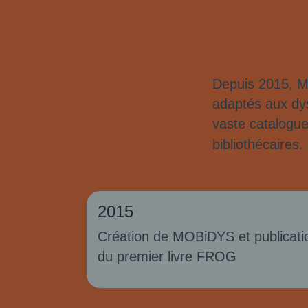
Depuis 2015, MO
adaptés aux dys
vaste catalogue
bibliothécaires
2015
Création de MOBiDYS et publicati
du premier livre FROG