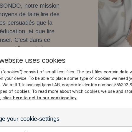
e SONDO, notre mission
oyens de faire lire des
mes persuadés que la
éducation, et que lire
nser. C'est dans ce
ement l'impact de
 website uses cookies
("cookies") consist of small text files. The text files contain data w
on your device. To be able to place some type of cookies we need y
. We at ILT Inläsningstjänst AB, corporate identity number 556392-
ypes of cookies. To read more about which cookies we use and sto
n,
click here to get to our cookiepolicy.
Notre tec
e your cookie-settings