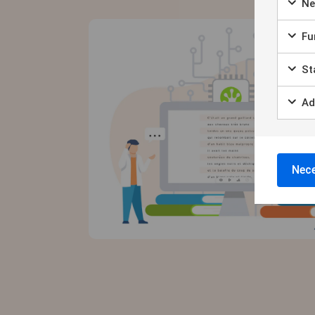
Ne
Chec
Fun
Chec
Sta
Chec
Ad
Chec
Nece