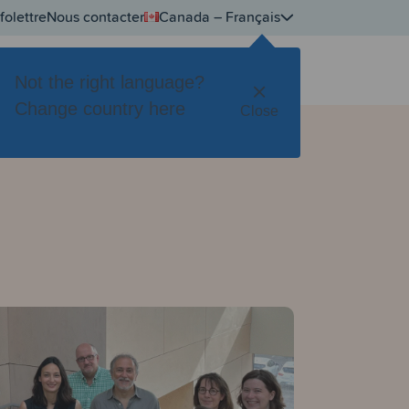
folettre
Nous contacter
Canada – Français
Se connecter
Tester gratuitement
pos
Not the right language?
Change country here
Close