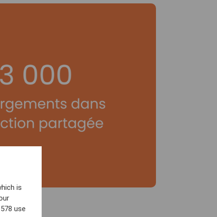
hich is
our
9578 use