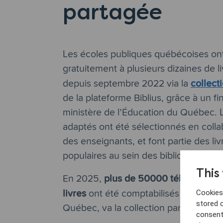
partagée
Les écoles publiques québécoises on
gratuitement à plusieurs dizaines de 
collect
depuis septembre 2022
via la
de la plateforme Biblius, grâce à un 
ministère de l’Éducation du Québec. L
adaptés ont été sélectionnés en colla
des enseignants, et font partie des liv
populaires au sein des bibliothèques s
This
plus de 50000 téléchargem
En 2025,
livres
ont été comptabilisés dans les 
Cookies 
stored 
Québec, va la collection partagée.
consent