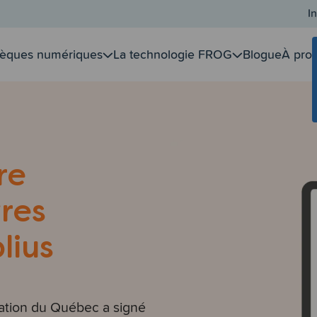
In
hèques numériques
La technologie FROG
Blogue
À pro
re
vres
lius
ucation du Québec a signé