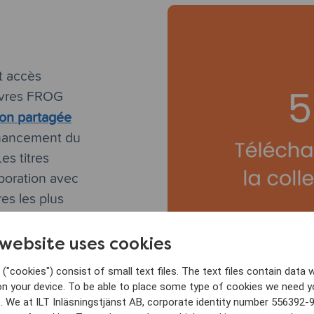
t accès
livres FROG
ion partagée
financement du
es titres
boration avec
res les plus
colaires.
 website uses cookies
ents de nos
écoles du
("cookies") consist of small text files. The text files contain data w
on your device. To be able to place some type of cookies we need y
. We at ILT Inläsningstjänst AB, corporate identity number 556392-