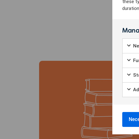
these t
duratio
Mana
Ne
Chec
Fun
Chec
Sta
Chec
Ad
Chec
Nece