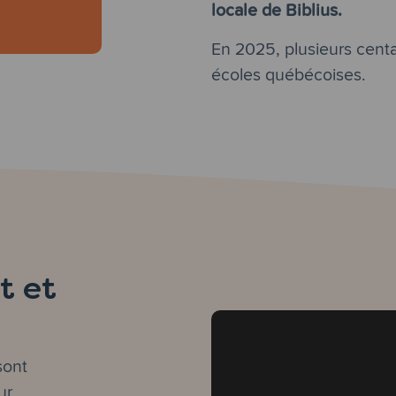
locale de Biblius.
En 2025, plusieurs centa
écoles québécoises.
t et
sont
ur