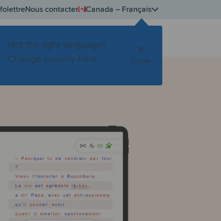
folettre
Nous contacter
Canada – Français
Se connecter
Tester gratuitement
pos
Not the right language?
Change country here
Close